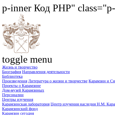
p-inner
Код PHP
" class="p
toggle menu
Жизнь и творчество
Биография
Направления деятельности
Библиотека
Произведения
Литература о жизни и творчестве
Карамзин и С
Проекты о Карамзине
Дом-музей Карамзиных
Персоналии
Центры изучения
Карамзинская лаборатория
Центр изучения наследия Н.М. Кар
Карамзинский фонд
Карамзин сегодня