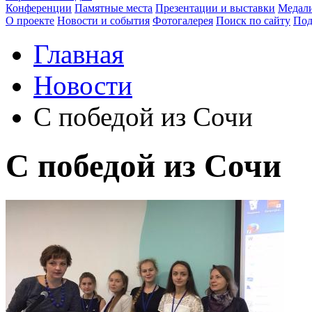
Конференции
Памятные места
Презентации и выставки
Медали
О проекте
Новости и события
Фотогалерея
Поиск по сайту
Под
Главная
Новости
С победой из Сочи
С победой из Сочи