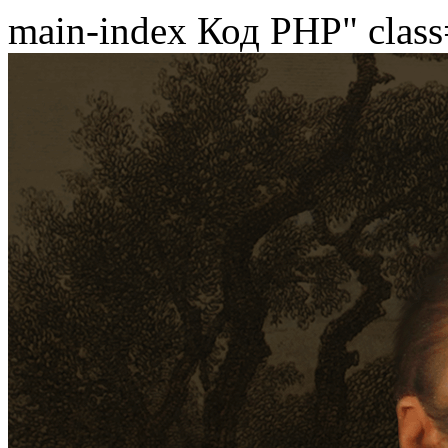
main-index
Код PHP
" clas