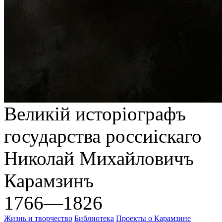
Великiй исторіографъ
государства россиiскаго
Николай Михайловичъ
Карамзинъ
1766—1826
Жизнь и творчество
Библиотека
Проекты о Карамзине