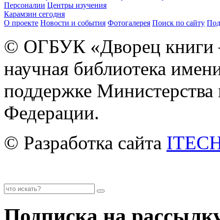
Персоналии
Центры изучения
Карамзин сегодня
О проекте
Новости и события
Фотогалерея
Поиск по сайту
Под
© ОГБУК «Дворец книги 
научная библиотека имени
поддержке Министерства 
Федерации.
© Разработка сайта
ITECH
Подписка на рассылк