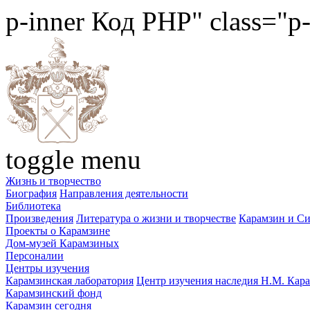
p-inner
Код PHP
" class="p
toggle menu
Жизнь и творчество
Биография
Направления деятельности
Библиотека
Произведения
Литература о жизни и творчестве
Карамзин и С
Проекты о Карамзине
Дом-музей Карамзиных
Персоналии
Центры изучения
Карамзинская лаборатория
Центр изучения наследия Н.М. Кар
Карамзинский фонд
Карамзин сегодня