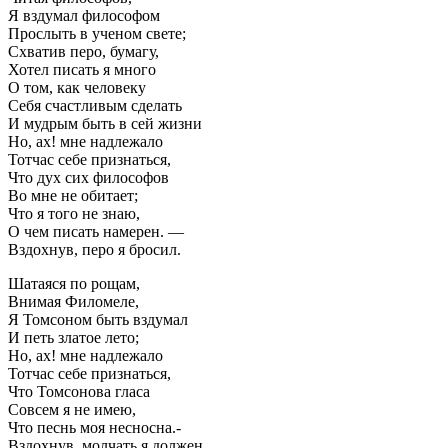
Я вздумал философом
Прослыть в ученом свете;
Схватив перо, бумагу,
Хотел писать я много
О том, как человеку
Себя счастливым сделать
И мудрым быть в сей жизни
Но, ах! мне надлежало
Тотчас себе признаться,
Что дух сих философов
Во мне не обитает;
Что я того не знаю,
О чем писать намерен. —
Вздохнув, перо я бросил.
Шатаяся по рощам,
Внимая Филомеле,
Я Томсоном быть вздумал
И петь златое лето;
Но, ах! мне надлежало
Тотчас себе признаться,
Что Томсонова гласа
Совсем я не имею,
Что песнь моя несносна.-
Вздохнув, молчать я должен.