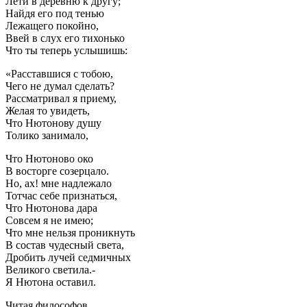
Лети в деревню к другу;
Найдя его под тенью
Лежащего покойно,
Ввей в слух его тихонько
Что ты теперь услышишь:
«Расставшися с тобою,
Чего не думал сделать?
Рассматривал я приему,
Желая то увидеть,
Что Нютонову душу
Толико занимало,
Что Нютоново око
В восторге созерцало.
Но, ах! мне надлежало
Тотчас себе признаться,
Что Нютонова дара
Совсем я не имею;
Что мне нельзя проникнуть
В состав чудесный света,
Дробить лучей седмичных
Великого светила.-
Я Нютона оставил.
Читая философов,