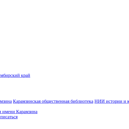
имбирский край
амзина
Карамзинская общественная библиотека
НИИ истории и 
 имени Карамзина
писаться