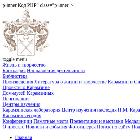
p-inner
Код PHP
" class="p-inner">
toggle menu
Жизнь и творчество
Биография
Направления деятельности
Библиотека
Произведения
Литература о жизни и творчестве
Карамзин и С
Проекты о Карамзине
Дом-музей Карамзиных
Персоналии
Центры изучения
Карамзинская лаборатория
Центр изучения наследия Н.М. Кар
Карамзин сегодня
Конференции
Памятные места
Презентации и выставки
Медали
О проекте
Новости и события
Фотогалерея
Поиск по сайту
Под
Главная