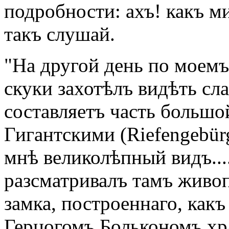
подробности: ахъ! какъ ми
такъ слушай.
"На другой день по моемъ
скуки захотѣлъ видѣть сл
составляетъ часть большо
Гигантскими (Riefengebür
мнѣ великолѣпный видъ..
разсматривалъ тамъ живо
замка, построеннаго, какъ
Герцогомъ Болькономъ х