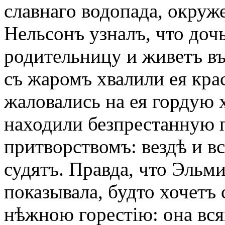
славнаго водопада, окруж
Нельсонъ узналъ, что дочь
родительницу и живетъ в
съ жаромъ хвалили ея кра
жаловались на ея гордую
находили безпрестанную п
притворствомъ: вездѣ и в
судятъ. Правда, что Эльм
показывала, будто хочетъ
нѣжною горестію: она вся