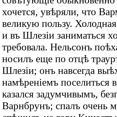
хочется, увѣряли, что Ва
великую пользу. Холодная
и въ Шлезіи заниматься х
требовала. Нельсонъ поѣх
носилъ еще по отцѣ траур
Шлезіи; онъ навсегда выѣх
намѣреніемъ поселиться 
казался задумчивымъ, без
Варнбрунъ; спалъ очень ма