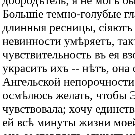
добродѣтель, я не могъ бы
Большіе темно-голубые гл
длинныя ресницы, сіяютъ
невинности умѣряетъ, так
чувствительность въ ея вз
украсить ихъ -- нѣтъ, она
Ангельской непорочности.
осмѣлюсь желать, чтобы 
чувствовала; хочу единст
ей всѣ минуты жизни мое