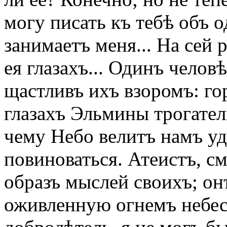
могу писать къ тебѣ объ 
занимаетъ меня... На сей 
ея глазахъ... Одинъ челов
щастливъ ихъ взоромъ: го
глазахъ Эльмины трогате
чему Небо велитъ намъ уд
повиноваться. Атеистъ, с
образъ мыслей своихъ; он
оживленную огнемъ небе