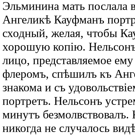
Эльминина мать послала в
Ангеликѣ Кауфманъ портр
сходный, желая, чтобы Ка
хорошую копію. Нельсонъ
лицо, представляемое ему
флеромъ, спѣшилъ къ Анге
знакома и съ удовольстві
портретъ. Нельсонъ устрем
минутъ безмолвствовалъ. 
никогда не случалось видѣ