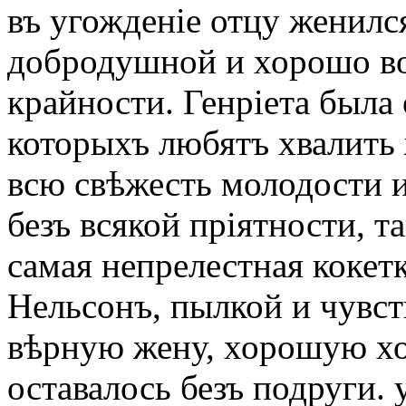
въ угожденіе отцу женилс
добродушной и хорошо во
крайности. Генріета была 
которыхъ любятъ хвалить
всю свѣжесть молодости и
безъ всякой пріятности, та
самая непрелестная кокетк
Нельсонъ, пылкой и чувст
вѣрную жену, хорошую хоз
оставалось безъ подруги.