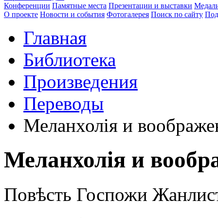
Конференции
Памятные места
Презентации и выставки
Медали
О проекте
Новости и события
Фотогалерея
Поиск по сайту
Под
Главная
Библиотека
Произведения
Переводы
Меланхолія и воображен
Меланхолія и вообра
Повѣсть Госпожи Жанлис