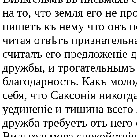
на то, что земля его не п
пишетъ къ нему что онъ п
читая отвѣтъ признательн
считалъ его предложеніе 
дружбы, и трогательнымъ
благодарность. Какъ мол
себя, что Саксонія никогд
уединеніе и тишина всего 
дружба требуетъ отъ него 
Вильгельмова спокойствія