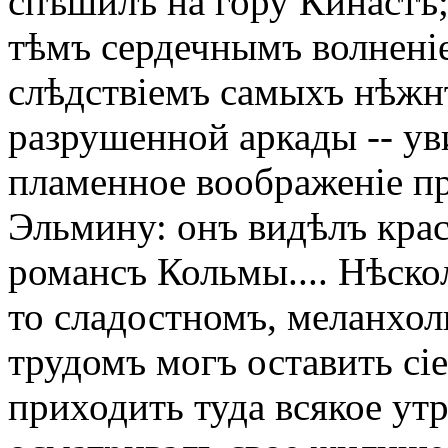
спѣшилъ на гору Кинастъ;
тѣмъ сердечнымъ волненіе
слѣдствіемъ самыхъ нѣжн
разрушенной аркады -- уви
пламенное воображеніе п
Эльмину: онъ видѣлъ крас
романсъ Кольмы.... Нѣско
то сладостномъ, меланхол
трудомъ могъ оставить сіе
приходить туда всякое ут