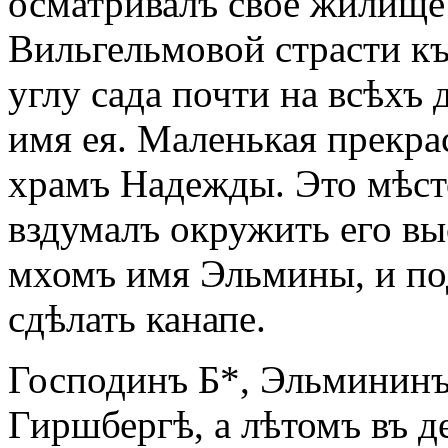
осматривалъ свое жилище 
Вильгельмовой страсти к
углу сада почти на всѣхъ
имя ея. Маленькая прекра
храмъ Надежды. Это мѣст
вздумалъ окружить его вы
мхомъ имя Эльмины, и по
сдѣлать канапе.
Господинъ Б*, Эльмининъ
Гиршбергѣ, a лѣтомъ въ д