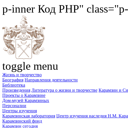
p-inner
Код PHP
" class="p
toggle menu
Жизнь и творчество
Биография
Направления деятельности
Библиотека
Произведения
Литература о жизни и творчестве
Карамзин и С
Проекты о Карамзине
Дом-музей Карамзиных
Персоналии
Центры изучения
Карамзинская лаборатория
Центр изучения наследия Н.М. Кар
Карамзинский фонд
Карамзин сегодня