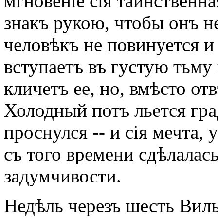
мгновеніе сія таинственна
знакъ рукою, чтобы онъ н
человѣкъ не повинуется и
вступаетъ въ густую тьму
кличетъ ее, но, вмѣсто от
Холодный потъ льется гра
проснулся -- и сія мечта
съ того времени сдѣлалас
задумчивости.
Недѣль черезъ шесть Виль