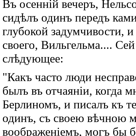
Въ осенній вечеръ, Нельс
сидѣлъ одинъ передъ ками
глубокой задумчивости, и
своего, Вильгельма.... Се
слѣдующее:
"Какъ часто люди несправ
былъ въ отчаяніи, когда м
Берлиномъ, и писалъ къ т
одинъ, съ своею вѣчною 
воображеніемъ, могъ бы б