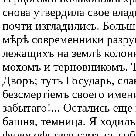
снова утвердила свое вла
почти изгладились. Больші
мѣрѣ современники разруш
лежащихъ на землѣ колонн
мохомъ и терновникомъ. 
Дворъ; тутъ Государь, сла
безсмертіемъ своего име
забытаго!... Остались еще
башня, темница. Я ходилъ
философствуя самъ съ соб