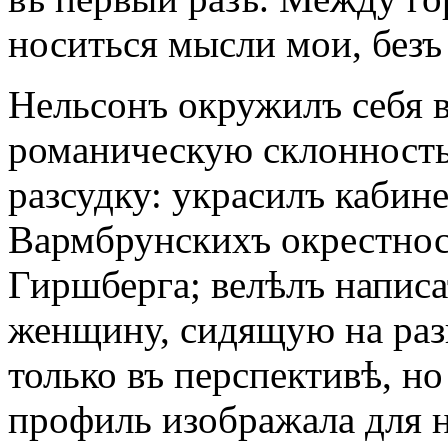
носиться мысли мои, безъ
Нельсонъ окружилъ себя в
романическую склонность
разсудку: украсилъ кабин
Вармбрунскихъ окрестнос
Гиршберга; велѣлъ напис
женщину, сидящую на раз
только въ перспективѣ, н
профиль изображала для 