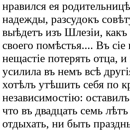
нравился ея родительницѣ
надежды, разсудокъ совѣту
выѣдетъ изъ Шлезіи, какъ
своего помѣстья.... Въ сі
нещастіе потерять отца, и
усилила въ немъ всѣ другі
хотѣлъ утѣшить себя по 
независимостію: оставилъ
что въ двадцать семь лѣтъ
отдыхать, ни быть праздн