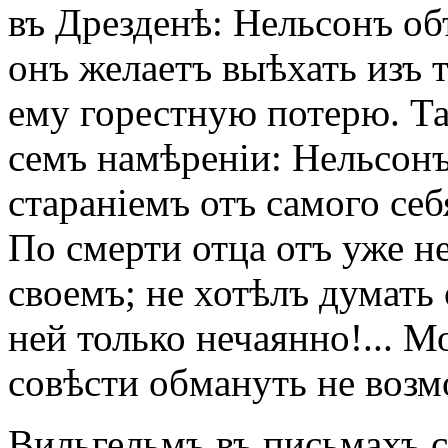
въ Дрезденѣ: Нельсонъ об
онъ желаетъ выѣхать изъ т
ему горестную потерю. Т
семъ намѣреніи: Нельсонъ
стараніемъ отъ самого себ
По смерти отца отъ уже не
своемъ; не хотѣлъ думать
ней только нечаянно!... М
совѣсти обмануть не возм
Вильгельмъ въ письмахъ с