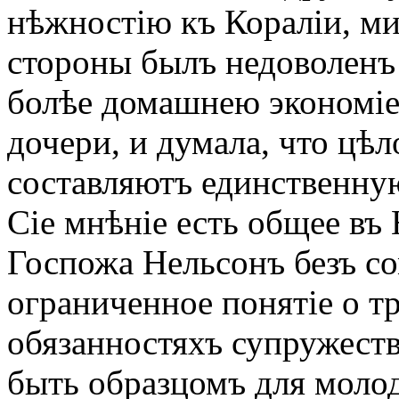
нѣжностію къ Кораліи, ми
стороны былъ недоволенъ 
болѣе домашнею экономіе
дочери, и думала, что цѣ
составляютъ единственну
Сіе мнѣніе есть общее въ
Госпожа Нельсонъ безъ с
ограниченное понятіе о т
обязанностяхъ супружеств
быть образцомъ для моло