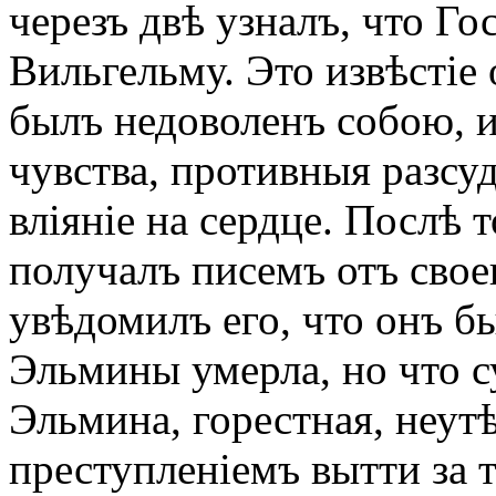
черезъ двѣ узналъ, что Г
Вильгельму. Это извѣстіе 
былъ недоволенъ собою, и
чувства, противныя разсу
вліяніе на сердце. Послѣ 
получалъ писемъ отъ свое
увѣдомилъ его, что онъ б
Эльмины умерла, но что с
Эльмина, горестная, неут
преступленіемъ вытти за т