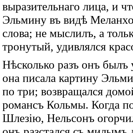
выразительнаго лица, и чт
Эльмину въ видѣ Меланхол
слова; не мыслилъ, a толь
тронутый, удивлялся крас
Нѣсколько разъ онъ былъ 
она писала картину Эльми
по три; возвращался домой
романсъ Кольмы. Когда по
Шлезію, Нельсонъ огорчил
онъ разстался съ милымъ 