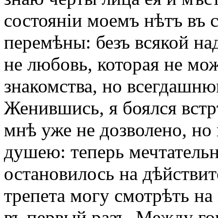
состояніи моемъ нѣтъ въ
перемѣны: безъ всякой на
не любовь, которая не мо
знакомства, но всегдашню
Женившись, я боялся встр
мнѣ уже не дозволено, но
душею: теперь мечтательн
остановилось на дѣйствит
трепета могу смотрѣть на
въ первый разъ. Между г