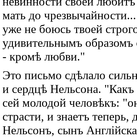
невинности своей любитъ 
мать до чрезвычайности...
уже не боюсь твоей строг
удивительнымъ образомъ с
- кромѣ любви."
Это письмо сдѣлало сильн
и сердцѣ Нельсона. "Какъ
сей молодой человѣкъ: "
страсти, и знаетъ теперь, 
Нельсонъ, сынъ Англійска