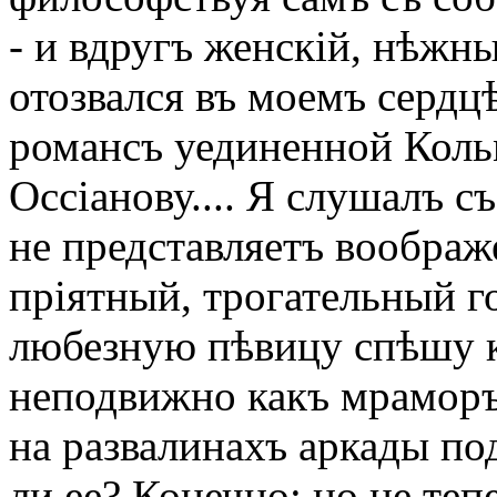
- и вдругъ женскій, нѣжн
отозвался въ моемъ сердц
романсъ уединенной Коль
Оссіанову.... Я слушалъ с
не представляетъ воображ
пріятный, трогательный г
любезную пѣвицу спѣшу къ
неподвижно какъ мраморъ
на развалинахъ аркады по
ли ее? Конечно; но не теп