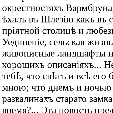
окрестностяхъ Вармбруна,
ѣхалъ въ Шлезію какъ въ 
пріятной столицѣ и любез
Уединеніе, сельская жизн
живописные ландшафты нр
хорошихъ описаніяхъ... Н
тебѣ, что свѣтъ и всѣ его
мною; что днемъ и ночью
развалинахъ стараго замка
время?... Эта новость пре