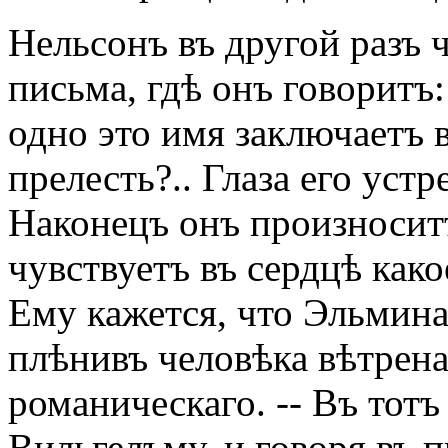
Нельсонъ въ другой разъ 
письма, гдѣ онъ говоритъ:
одно это имя заключаетъ 
прелесть?.. Глаза его устр
Наконецъ онъ произноситъ
чувствуетъ въ сердцѣ как
Ему кажется, что Эльмин
плѣнивъ человѣка вѣтрена
романическаго. -- Въ тот
Вильгелъму, и говоря въ 