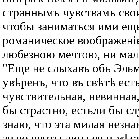
страннымъ чувствамъ свои
чтобы заниматься ими еще
романическое воображеніе
любезною мечтою, ни мал
"Еще не слыхавъ объ Эльм
увѣренъ, что въ свѣтѣ ес
чувствительная, невинная
бы страстно, естьли бы сл
знаю, что эта милая незн
знаю черты лица ея и мѣст