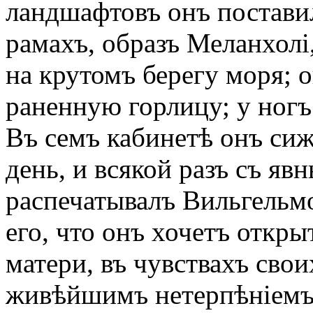
ландшафтовъ онъ постави
рамахъ, образъ Меланхолі
на крутомъ берегу моря; 
раненную горлицу; у ногъ
Въ семъ кабинетѣ онъ сиж
день, и всякой разъ съ я
распечатывалъ Вильгельм
его, что онъ хочетъ откр
матери, въ чувствахъ свои
живѣйшимъ нетерпѣніемъ 