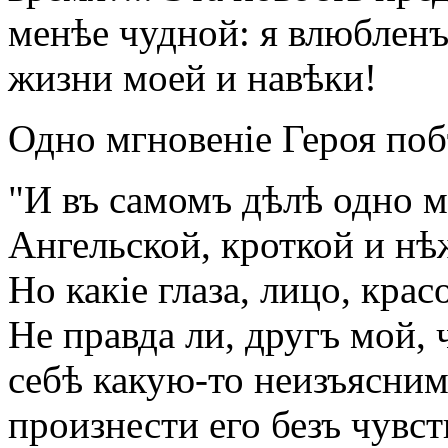
менѣе чудной: я влюбленъ
жизни моей и навѣки!
Одно мгновеніе Героя по
"И въ самомъ дѣлѣ одно м
Ангельской, кроткой и нѣ
Но какіе глаза, лицо, крас
Не правда ли, другъ мой, 
себѣ какую-то неизъясни
произнести его безъ чувст