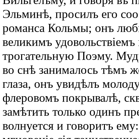
Эльминѣ, просилъ его со
романса Кольмы; онъ люби
великимъ удовольствіемъ 
трогательную Поэму. Мудр
во снѣ занималось тѣмъ ж
глаза, онъ увидѣлъ моло
флеровомъ покрывалѣ, ск
замѣтить только одинъ пр
волнуется и говоритъ ему: