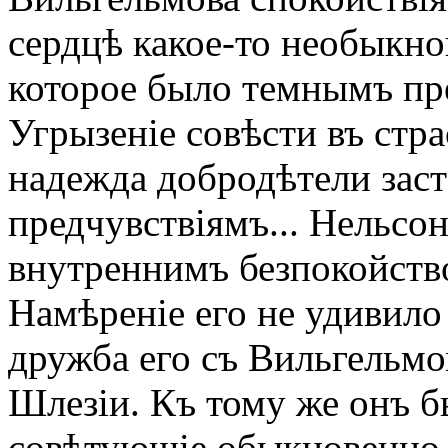
сердцѣ какое-то необыкно
которое было темнымъ пр
Угрызеніе совѣсти въ стр
надежда добродѣтели заст
предчувствіямъ... Нельсо
внутреннимъ безпокойство
Намѣреніе его не удивило
дружба его съ Вильгельмо
Шлезіи. Къ тому же онъ б
совѣтующіе обыкновенно ѣ