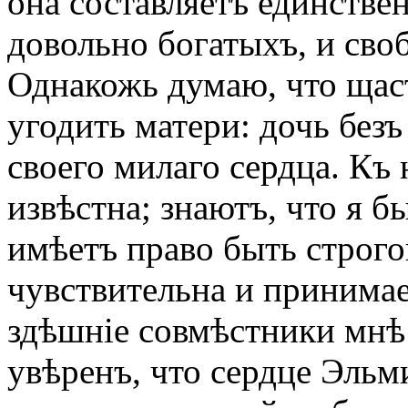
она составляетъ единстве
довольно богатыхъ, и сво
Однакожь думаю, что щас
угодить матери: дочь безъ
своего милаго сердца. Къ
извѣстна; знаютъ, что я 
имѣетъ право быть строго
чувствительна и принима
здѣшніе совмѣстники мнѣ
увѣренъ, что сердце Эльм