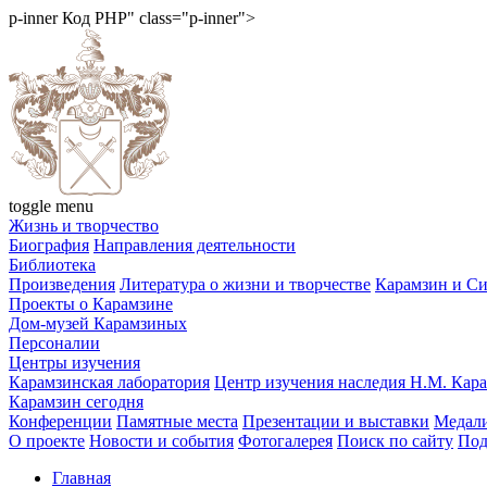
p-inner
Код PHP
" class="p-inner">
toggle menu
Жизнь и творчество
Биография
Направления деятельности
Библиотека
Произведения
Литература о жизни и творчестве
Карамзин и С
Проекты о Карамзине
Дом-музей Карамзиных
Персоналии
Центры изучения
Карамзинская лаборатория
Центр изучения наследия Н.М. Кар
Карамзин сегодня
Конференции
Памятные места
Презентации и выставки
Медали
О проекте
Новости и события
Фотогалерея
Поиск по сайту
Под
Главная