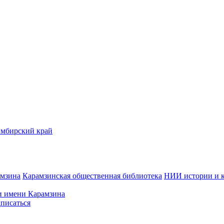
имбирский край
амзина
Карамзинская общественная библиотека
НИИ истории и 
 имени Карамзина
писаться