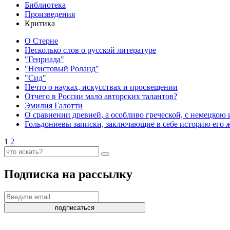
Библиотека
Произведения
Критика
О Стерне
Несколько слов о русской литературе
"Генриада"
"Неистовый Роланд"
"Сид"
Нечто о науках, искусствах и просвещении
Отчего в России мало авторских талантов?
Эмилия Галотти
О сравнении древней, а особливо греческой, с немецко
Гольдониевы записки, заключающие в себе историю его ж
1
2
Подписка на рассылку
подписаться