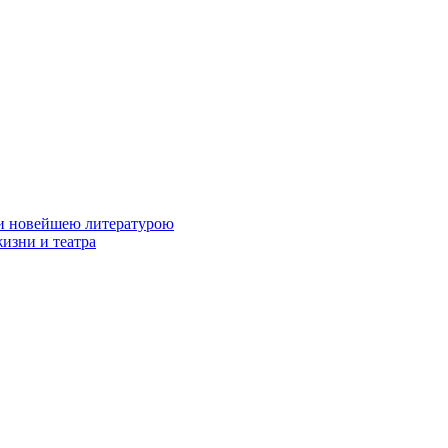
ю и новейшею литературою
изни и театра