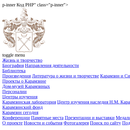
p-inner
Код PHP
" class="p-inner">
toggle menu
Жизнь и творчество
Биография
Направления деятельности
Библиотека
Произведения
Литература о жизни и творчестве
Карамзин и С
Проекты о Карамзине
Дом-музей Карамзиных
Персоналии
Центры изучения
Карамзинская лаборатория
Центр изучения наследия Н.М. Кар
Карамзинский фонд
Карамзин сегодня
Конференции
Памятные места
Презентации и выставки
Медали
О проекте
Новости и события
Фотогалерея
Поиск по сайту
Под